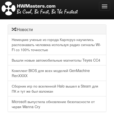
Toggl
navig
Новости
Немецкие ученые из города Карлсруэ научились
распознавать человека используя радио сигналы Wi-
Fi со 100% точностью
Вышли новые автомобильные магнитолы Teyes CC4
Комплект BIOS для всех моделей GenMachine
RenXXXX
Сборник игр по вселенной Halo вышел в Steam для
ПК и тут же был взломан
Microsoft выпустила обновление безопасности от
червя Wanna Cry