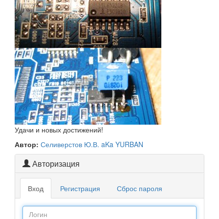
Удачи и новых достижений!
Автор:
Селиверстов Ю.В. aKa YURBAN
Авторизация
Вход
Регистрация
Сброс пароля