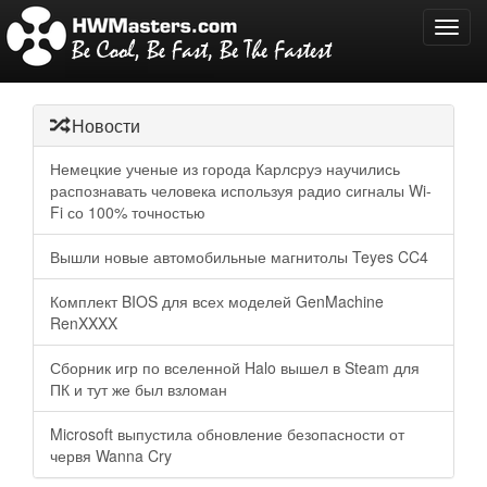
Toggl
navig
Новости
Немецкие ученые из города Карлсруэ научились
распознавать человека используя радио сигналы Wi-
Fi со 100% точностью
Вышли новые автомобильные магнитолы Teyes CC4
Комплект BIOS для всех моделей GenMachine
RenXXXX
Сборник игр по вселенной Halo вышел в Steam для
ПК и тут же был взломан
Microsoft выпустила обновление безопасности от
червя Wanna Cry